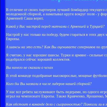
В отличие от своих партнеров лучший бомбардир текущего
молодежной сборной, а наматывал круги вокруг поля - у фо
Арменией Саша верит.
Какой у Вас настрой перед матчами с Арменией и Турцией?
Настрой у нас только на победу, будем стараться в этих дву
Европы.
А шансы на это есть? Как Вы оцениваете соперников по гру
Я считаю, у нас хорошие шансы. Турки и армяне - сильные 
подобрался сейчас хороший коллектив.
Вы ничего не сказали о чехах
В этой команде подобраные высокорослые, мощные футболис
Кого бы Вы назвали в числе лидеров нашей сборной?
У нас все ребята заслуживают быть лидерами, но одного игр
играл на чемпионате Европы. Также Кравченко, Ярошенко, 
Как обстоит в команде дело с сыгранностью? Помогли ли в э