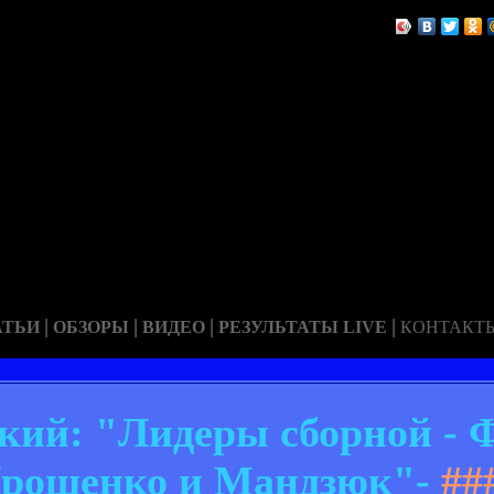
|
|
|
|
АТЬИ
ОБЗОРЫ
ВИДЕО
РЕЗУЛЬТАТЫ LIVE
КОНТАКТ
кий: "Лидеры сборной - 
Ярошенко и Мандзюк"-
##