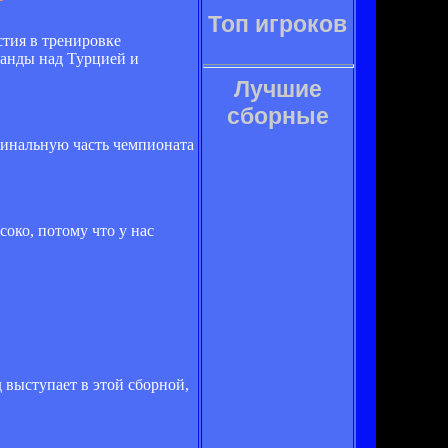
Топ игроков
стия в тренировке
манды над Турцией и
Лучшие
сборные
 финальную часть чемпионата
око, потому что у нас
 выступает в этой сборной,