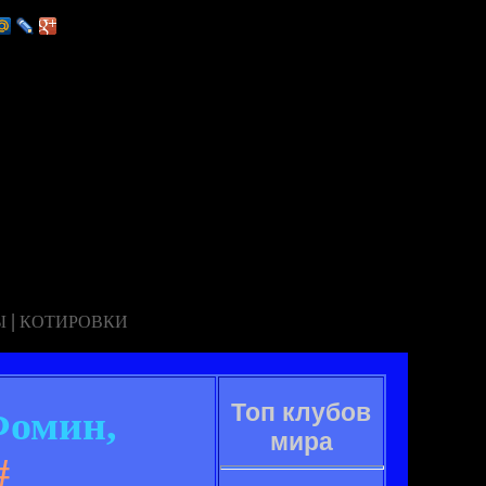
|
Ы
КОТИРОВКИ
Топ клубов
Фомин,
мира
#