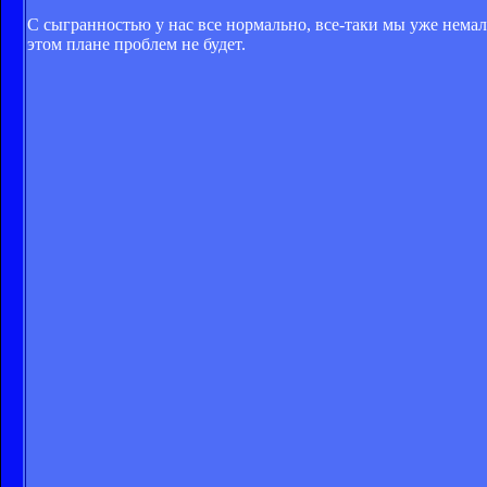
С сыгранностью у нас все нормально, все-таки мы уже нема
этом плане проблем не будет.