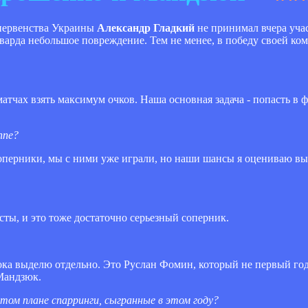
 первенства Украины
Александр Гладкий
не принимал вчера уча
рварда небольшое повреждение. Тем не менее, в победу своей ко
х матчах взять максимум очков. Наша основная задача - попасть в
ппе?
соперники, мы с ними уже играли, но наши шансы я оцениваю выс
ты, и это тоже достаточно серьезный соперник.
ока выделю отдельно. Это Руслан Фомин, который не первый год
Мандзюк.
том плане спарринги, сыгранные в этом году?