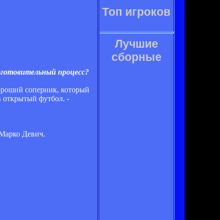
Топ игроков
Лучшие
сборные
одготовительный процесс?
хороший соперник, который
в открытый футбол. -
 Марко Девич.