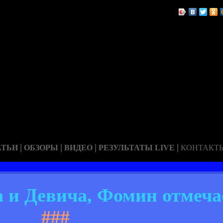
|
|
|
|
АТЬИ
ОБЗОРЫ
ВИДЕО
РЕЗУЛЬТАТЫ LIVE
КОНТАКТ
 и Девича, Фомин отмеча
###