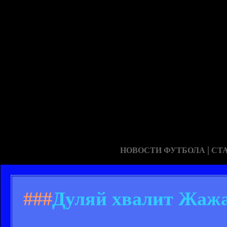
|
НОВОСТИ ФУТБОЛА
СТ
###
Дуляй хвалит Жажа