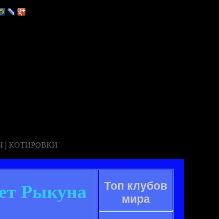
|
Ы
КОТИРОВКИ
Топ клубов
ет Рыкуна
мира