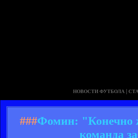
|
НОВОСТИ ФУТБОЛА
СТ
###
Фомин: "Конечно ж
команда з