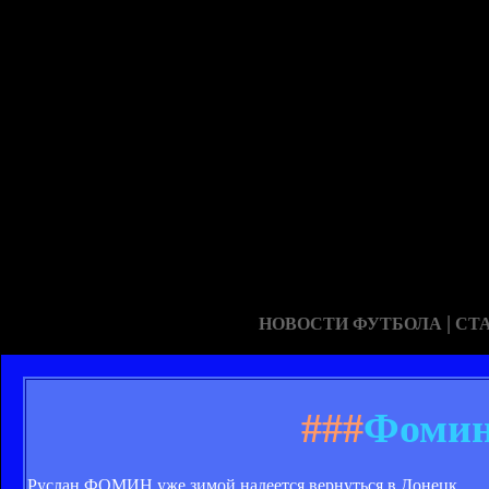
|
НОВОСТИ ФУТБОЛА
СТ
###
Фомин
Руслан ФОМИН уже зимой надеется вернуться в Донецк.