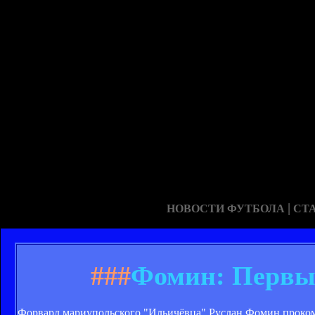
|
НОВОСТИ ФУТБОЛА
СТ
###
Фомин: Первы
Форвард мариупольского "Ильичёвца" Руслан Фомин прокомм