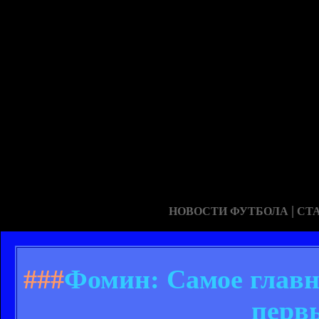
|
НОВОСТИ ФУТБОЛА
СТ
###
Фомин: Самое главн
перв