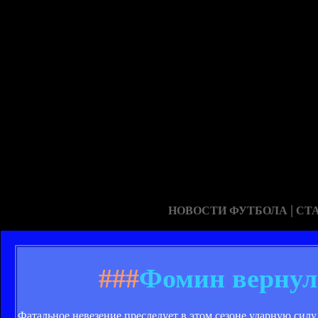
|
НОВОСТИ ФУТБОЛА
СТ
###
Фомин вернулс
Фатальное невезение преследует в этом сезоне ударную сил