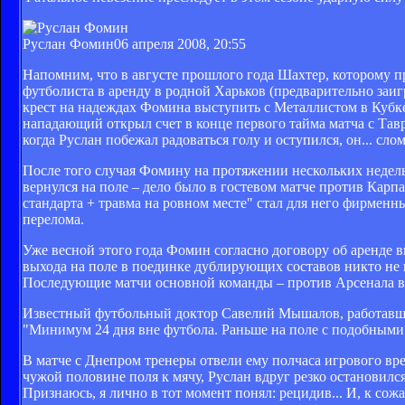
Руслан Фомин
06 апреля 2008, 20:55
Напомним, что в августе прошлого года Шахтер, которому пр
футболиста в аренду в родной Харьков (предварительно заи
крест на надеждах Фомина выступить с Металлистом в Кубке
нападающий открыл счет в конце первого тайма матча с Тавр
когда Руслан побежал радоваться голу и оступился, он... сло
После того случая Фомину на протяжении нескольких недель
вернулся на поле – дело было в гостевом матче против Карпа
стандарта + травма на ровном месте" стал для него фирменным
перелома.
Уже весной этого года Фомин согласно договору об аренде 
выхода на поле в поединке дублирующих составов никто не в
Последующие матчи основной команды – против Арсенала в 
Известный футбольный доктор Савелий Мышалов, работавший 
"Минимум 24 дня вне футбола. Раньше на поле с подобными 
В матче с Днепром тренеры отвели ему полчаса игрового вре
чужой половине поля к мячу, Руслан вдруг резко остановился
Признаюсь, я лично в тот момент понял: рецидив... И, к сож