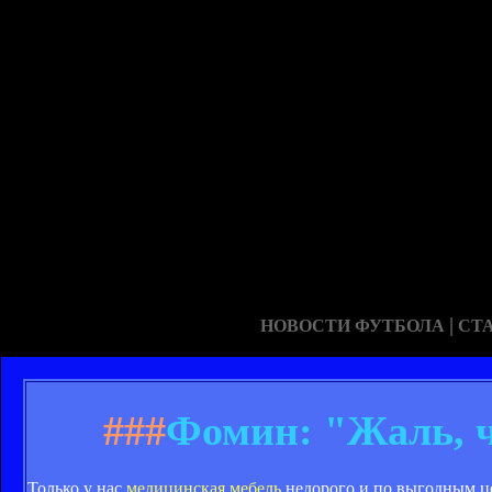
|
НОВОСТИ ФУТБОЛА
СТ
###
Фомин: "Жаль, ч
Только у нас
медицинская мебель
недорого и по выгодным ц