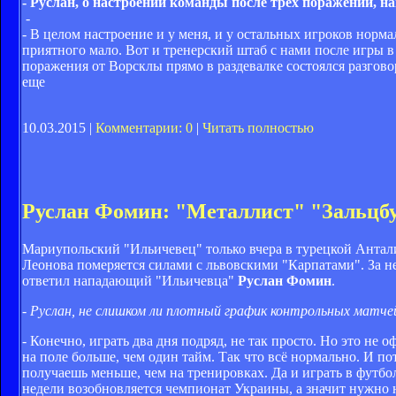
- Руслан, о настроении команды после трех поражений, н
-
- В целом настроение и у меня, и у остальных игроков нормал
приятного мало. Вот и тренерский штаб с нами после игры 
поражения от Ворсклы прямо в раздевалке состоялся разгов
еще
10.03.2015 |
Комментарии: 0
|
Читать полностью
Руслан Фомин: "Металлист" "Зальцбур
Мариупольский "Ильичевец" только вчера в турецкой Антали
Леонова померяется силами с львовскими "Карпатами". За не
ответил нападающий "Ильичевца"
Руслан Фомин
.
- Руслан, не слишком ли плотный график контрольных матче
- Конечно, играть два дня подряд, не так просто. Но это не
на поле больше, чем один тайм. Так что всё нормально. И по
получаешь меньше, чем на тренировках. Да и играть в футбол 
недели возобновляется чемпионат Украины, а значит нужно н