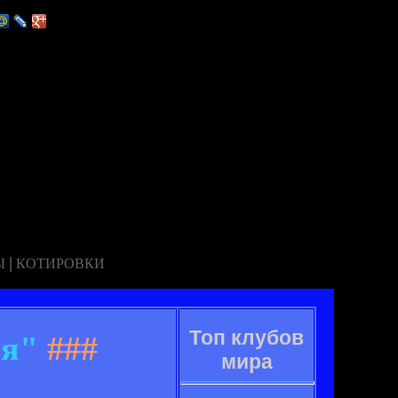
|
Ы
КОТИРОВКИ
Топ клубов
ся"
###
мира