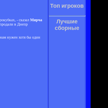
Топ игроков
окубках, - сказал
Мирча
Лучшие
 продали в Днепр
сборные
в нам нужен хотя бы один