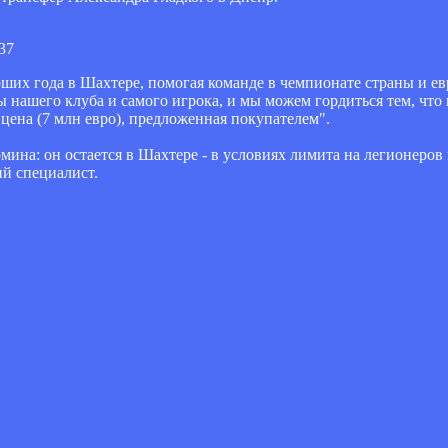
:37
ших года в Шахтере, помогая команде в чемпионате страны и евр
ы нашего клуба и самого игрока, и мы можем гордиться тем, что
 цена (7 млн евро), предложенная покупателем".
омина: он остается в Шахтере - в условиях лимита на легионеро
й специалист.