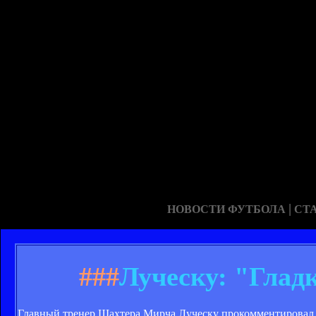
|
НОВОСТИ ФУТБОЛА
СТ
###
Луческу: "Глад
Главный тренер Шахтера Мирча Луческу прокомментировал 