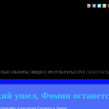
|
|
|
|
АТЬИ
ОБЗОРЫ
ВИДЕО
РЕЗУЛЬТАТЫ LIVE
КОНТАКТ
кий ушел, Фомин останет
трансфер Александра Гладкого в Днепр.