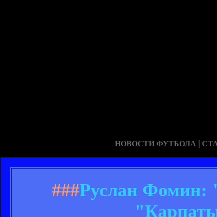
|
НОВОСТИ ФУТБОЛА
СТ
###
Руслан Фомин: 
"Карпаты