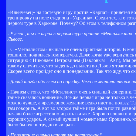
«Ильичевец» на гостевую игру против «Карпат» прилетел в
тренировку на поле стадиона «Украина». Среди тех, кто гот
первом туре в Харькове. Почему? Об этом в телефонном раз
- Руслан, ты не играл в первом туре против «Металлиста», 
Львове.
- С «Металлистом» вышла не очень приятная история. В конц
тошнило, поднялась температура. Даже когда уже вернулись
ситуацию с Николаем Петровичем (Павловым – Авт.), Мы реш
такому случиться, что за день до вылета во Львов я травми
Скорее всего пройдет оно в понедельник. Так что жду, что ск
- Давай тогда обо всем по порядку. Чего не хватило твоим
- Начнем с того, что «Металлист» очень сильный соперник. Т
тайме сказалось волнение. Все же первая игра не только в ч
можно лучше, а чрезмерное желание редко идет на пользу. Та
там говорить. А вот во втором тайме игра была почти равной
начали более агрессивно играть в атаке. Хорошо вошли в иг
хороших ударов. А самый лучший момент имел Ярошенко, ког
было бы очень трудно выиграть...
- Поражение сильно испортила настроение?