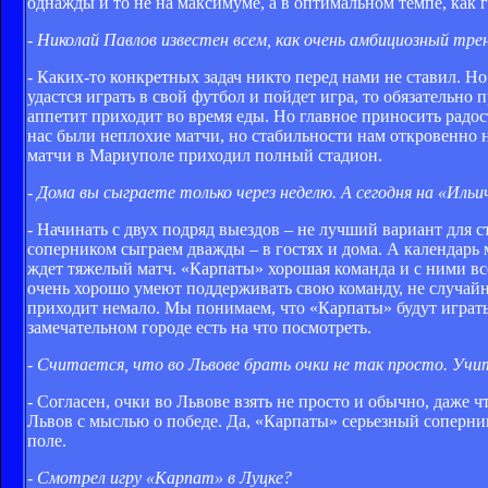
однажды и то не на максимуме, а в оптимальном темпе, как 
- Николай Павлов известен всем, как очень амбициозный тре
- Каких-то конкретных задач никто перед нами не ставил. Но
удастся играть в свой футбол и пойдет игра, то обязательно 
аппетит приходит во время еды. Но главное приносить радо
нас были неплохие матчи, но стабильности нам откровенно н
матчи в Мариуполе приходил полный стадион.
- Дома вы сыграете только через неделю. А сегодня на «Иль
- Начинать с двух подряд выездов – не лучший вариант для ст
соперником сыграем дважды – в гостях и дома. А календарь м
ждет тяжелый матч. «Карпаты» хорошая команда и с ними все
очень хорошо умеют поддерживать свою команду, не случайн
приходит немало. Мы понимаем, что «Карпаты» будут играть 
замечательном городе есть на что посмотреть.
- Считается, что во Львове брать очки не так просто. Уч
- Согласен, очки во Львове взять не просто и обычно, даже
Львов с мыслью о победе. Да, «Карпаты» серьезный соперн
поле.
- Смотрел игру «Карпат» в Луцке?