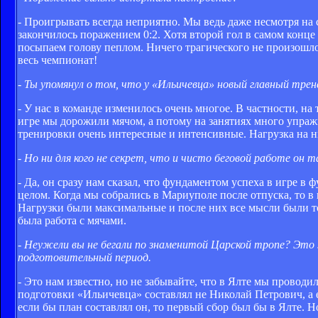
- Проигрывать всегда неприятно. Мы ведь даже несмотря на 
закончилось поражением 0:2. Хотя второй гол в самом конце
посыпаем голову пеплом. Ничего трагического не произошло.
весь чемпионат!
- Ты упомянул о том, что у «Ильичевца» новый главный тре
- У нас в команде изменилось очень многое. В частности, на
игре мы дорожили мячом, а потому на занятиях много упраж
тренировки очень интересные и интенсивные. Нагрузка на н
- Но ни для кого не секрет, что и чисто беговой работе он
- Да, он сразу нам сказал, что фундаментом успеха в игре в
целом. Когда мы собрались в Мариуполе после отпуска, то 
Нагрузки были максимальные и после них все мысли были то
была работа с мячами.
- Неужели вы не бегали по знаменитой Царской тропе? Это
подготовительный период.
- Это нам известно, но не забывайте, что в Ялте мы проводи
подготовки «Ильичевца» составлял не Николай Петрович, а 
если бы план составлял он, то первый сбор был бы в Ялте. Н