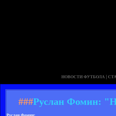
|
НОВОСТИ ФУТБОЛА
СТ
###
Руслан Фомин: "Н
Руслан Фомин: