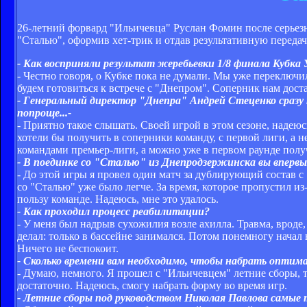
26-летний форвард "Ильичевца" Руслан Фомин после серьезн
"Сталью", оформив хет-трик и отдав результативную передач
- Как восприняли результат жеребьевки 1/8 финала Кубка
- Честно говоря, о Кубке пока не думали. Мы уже переключил
будем готовиться к встрече с "Днепром". Соперник нам достал
- Генеральный директор "Днепра" Андрей Стеценко сразу п
попроще...-
- Приятно такое слышать. Своей игрой в этом сезоне, надею
хотели бы получить в соперники команду, с первой лиги, а н
командами премьер-лиги, а можно уже в первом раунде пол
- В поединке со "Сталью" из Днепродзержинска вы впервые
- До этой игры я провел один матч за дублирующий состав 
со "Сталью" уже было легче. За время, которое пропустил из-
пользу команде. Надеюсь, мне это удалось.
- Как проходил процесс реабилитации?
- У меня был надрыв сухожилия возле ахилла. Травма, вроде,
делал: только в бассейне занимался. Потом понемногу начал 
Ничего не беспокоит.
- Сколько времени вам необходимо, чтобы набрать оптим
- Думаю, немного. Я прошел с "Ильичевцем" летние сборы, т
достаточно. Надеюсь, смогу набрать форму во время игр.
- Летние сборы под руководством Николая Павлова самые 