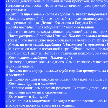
- Сборы действительно не были легкой прогулкой, но зато м
Петровича она особая. Но зато мы физически чувствуем себ
не уступаем.
- Какой из трех ваших голов в ворота "Стали" понравился
- Наверное, первый. Он все-таки забит после индивидуальны
выверенных передач Дениса Кожанова и Богдана Бутко.
- Когда последний раз оформляли "трюк со шляпой"?
- Да я и не вспомню, когда забивал последний раз, а вы про 
- После разгромной победы Николай Павлов похвалил кома
- Сказал, что нам нужно переключаться на чемпионат. Впере
- В чем, на ваш взгляд, прибавил "Ильичевец" с приходом 
- Мы стали сильнее в командной игре. Сейчас намного боль
своих силах. Николай Петрович отличный психолог, он умее
- Кто является лидером "Ильичевца"?
- Не могу выделить кого-то одного. Самое главное - у нас ес
функции лидера.
- Помимо вас в мариупольском клубе еще два центральных
в составе?
- Да. Конкуренции я никогда не боялся. Она идет на пользу и
- Кто ваши друзья в команде?
- Я хорошо общаюсь со всеми ребятами. В список друзей мо
у нас очень дружный и сплоченный.
- Вы живете в Донецке?
- В основном в Мариуполе. Но когда у нас по расписанию то
в основном провожу время на выходных.