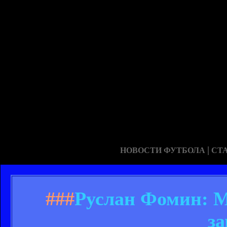
|
НОВОСТИ ФУТБОЛА
СТ
###
Руслан Фомин: М
з