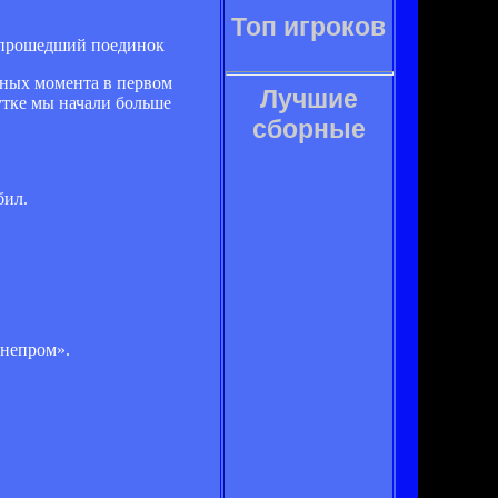
Топ игроков
прошедший поединок
тных момента в первом
Лучшие
утке мы начали больше
сборные
бил.
Днепром».