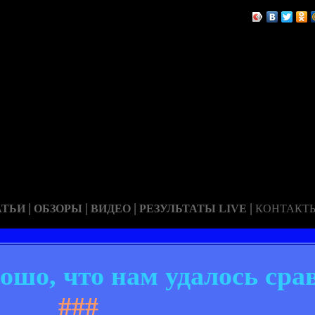
|
|
|
|
АТЬИ
ОБЗОРЫ
ВИДЕО
РЕЗУЛЬТАТЫ LIVE
КОНТАКТ
шо, что нам удалось сра
###