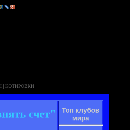
|
Ы
КОТИРОВКИ
Топ клубов
внять счет"
мира