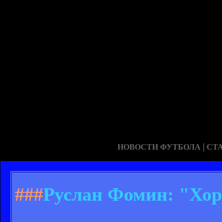
|
НОВОСТИ ФУТБОЛА
СТ
###
Руслан Фомин: "Хоро