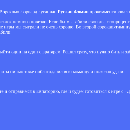
 «Ворсклы» форвард луганчан
Руслан Фомин
прокомментировал 
орскле» немного повезло. Если бы мы забили свои два стопроцен
не игры мы сыграли не очень хорошо. Во второй сорокапятимин
абили.
ыйти один на один с вратарем. Решил сразу, что нужно бить и за
 но за ничью тоже поблагодарил всю команду и пожелал удачи.
те и отправимся в Евпаторию, где и будем готовиться к игре с «