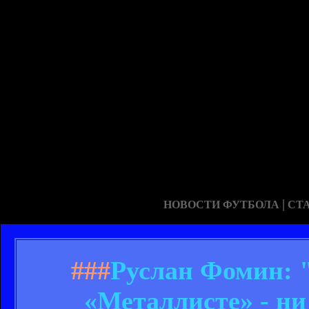
|
НОВОСТИ ФУТБОЛА
СТ
###
Руслан Фомин: 
«Металлисте» - ни