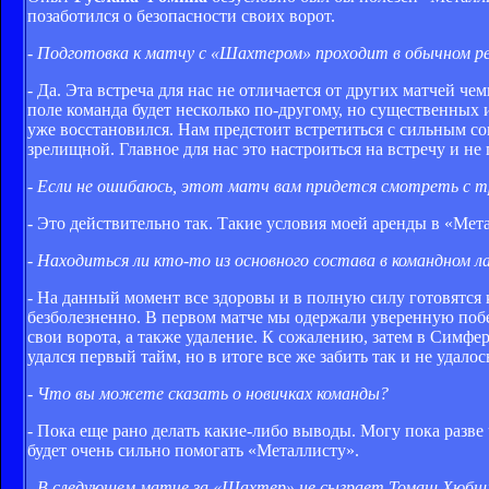
позаботился о безопасности своих ворот.
- Подготовка к матчу с «Шахтером» проходит в обычном 
- Да. Эта встреча для нас не отличается от других матчей ч
поле команда будет несколько по-другому, но существенных 
уже восстановился. Нам предстоит встретиться с сильным со
зрелищной. Главное для нас это настроиться на встречу и не
- Если не ошибаюсь, этот матч вам придется смотреть с
- Это действительно так. Такие условия моей аренды в «Мет
- Находиться ли кто-то из основного состава в командном л
- На данный момент все здоровы и в полную силу готовятся к
безболезненно. В первом матче мы одержали уверенную побед
свои ворота, а также удаление. К сожалению, затем в Симфе
удался первый тайм, но в итоге все же забить так и не удало
- Что вы можете сказать о новичках команды?
- Пока еще рано делать какие-либо выводы. Могу пока разв
будет очень сильно помогать «Металлисту».
- В следующем матче за «Шахтер» не сыграет Томаш Хюбшма