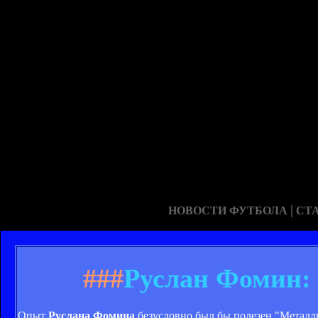
|
НОВОСТИ ФУТБОЛА
СТ
###
Руслан Фомин: 
Опыт
Руслана Фомина
безусловно был бы полезен "Металл