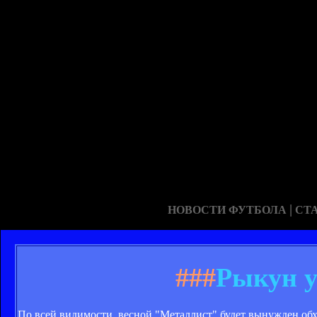
|
НОВОСТИ ФУТБОЛА
СТ
###
Рыкун у
По всей видимости, весной "Металлист" будет вынужден об